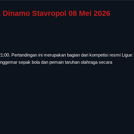
 Dinamo Stavropol 08 Mei 2026
1:00. Pertandingan ini merupakan bagian dari kompetisi resmi Ligue
 penggemar sepak bola dan pemain taruhan olahraga secara