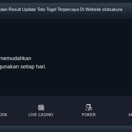
oto Togel Terpercaya Di Website slotsakura
g memudahkan
gunakan setiap hari.
OOK
LIVE CASINO
POKER
A