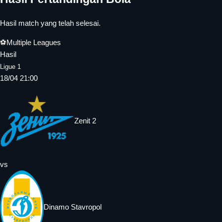
Hasil match yang telah selesai.
⚽
Multiple Leagues
Hasil
Ligue 1
18/04 21:00
Zenit 2
vs
Dinamo Stavropol