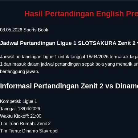
Hasil Pertandingan English P
08.05.2026
Sports Book
Jadwal Pertandingan Ligue 1 SLOTSAKURA Zenit 2 
Jadwal pertandingan Ligue 1 untuk tanggal 18/04/2026 termasuk laga
1 dan masuk dalam jadwal pertandingan sepak bola yang menarik untu
bertanggung jawab.
Informasi Pertandingan Zenit 2 vs Dinam
Kompetisi: Ligue 1
Tanggal: 18/04/2026
Waktu Kickoff: 21:00
Tim Tuan Rumah: Zenit 2
Tim Tamu: Dinamo Stavropol