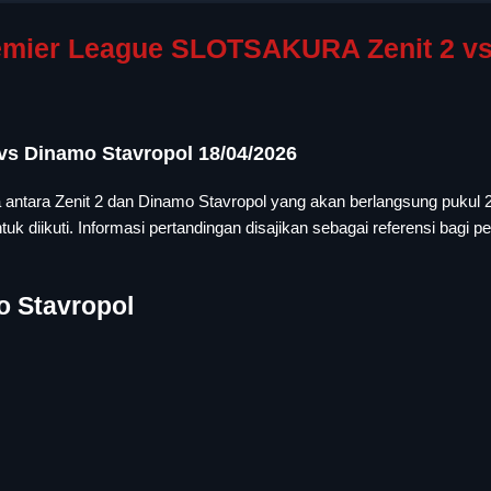
remier League SLOTSAKURA Zenit 2 vs
vs Dinamo Stavropol 18/04/2026
 antara Zenit 2 dan Dinamo Stavropol yang akan berlangsung pukul 2
k diikuti. Informasi pertandingan disajikan sebagai referensi bagi
o Stavropol