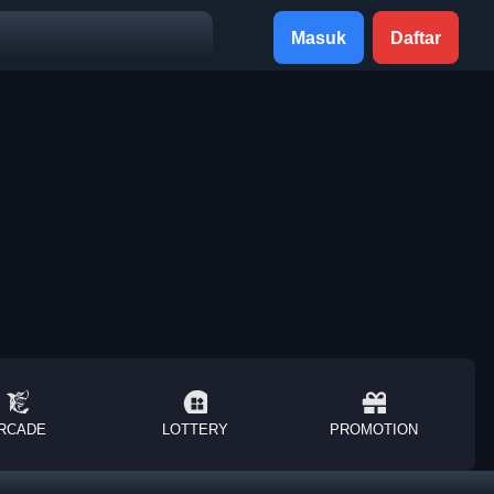
Masuk
Daftar
RCADE
LOTTERY
PROMOTION