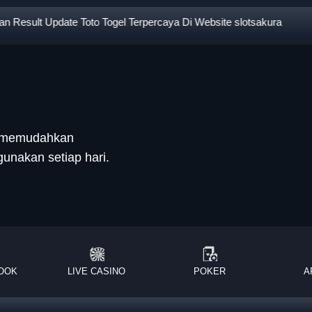
to Togel Terpercaya Di Website slotsakura
g memudahkan
gunakan setiap hari.
OOK
LIVE CASINO
POKER
A