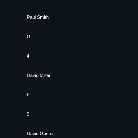
Paul Smith
G
4
David Miller
F
5
David Garcia