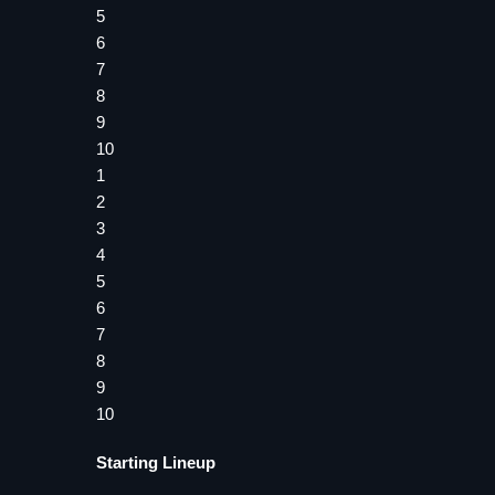
5
6
7
8
9
10
1
2
3
4
5
6
7
8
9
10
Starting Lineup