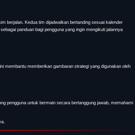
m berjalan. Kedua tim dijadwalkan bertanding sesuai kalender
an sebagai panduan bagi pengguna yang ingin mengikuti jalannya
i ini membantu memberikan gambaran strategi yang digunakan oleh
dorong pengguna untuk bermain secara bertanggung jawab, memahami
ya.