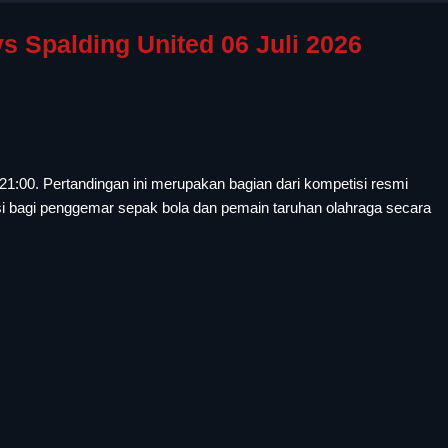
 Spalding United 06 Juli 2026
21:00. Pertandingan ini merupakan bagian dari kompetisi resmi
nsi bagi penggemar sepak bola dan pemain taruhan olahraga secara