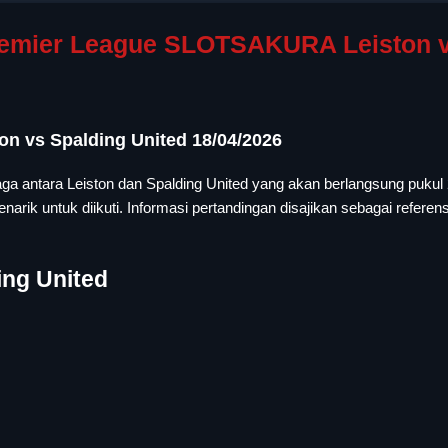
remier League SLOTSAKURA Leiston vs
n vs Spalding United 18/04/2026
aga antara Leiston dan Spalding United yang akan berlangsung pukul 
arik untuk diikuti. Informasi pertandingan disajikan sebagai refere
ing United