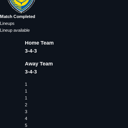
Match Completed
Lineups
Lineup available
Home Team
3-4-3
Away Team
3-4-3
1
1
1
2
3
4
5