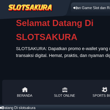
an : Situs Resmi Menampilkan Game Slot dan Result Update Toto To
Selamat Datang Di
SLOTSAKURA
SLOTSAKURA: Dapatkan promo e-wallet yan
transaksi digital. Hemat, praktis, dan nyaman di
BERANDA
SLOT ONLINE
SPORTS B
ang Di slotsakura