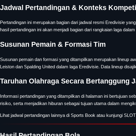
Jadwal Pertandingan & Konteks Kompeti
Pertandingan ini merupakan bagian dari jadwal resmi Eredivisie ya
hasil pertandingan ini akan menjadi bagian dari rangkaian laga dalam
Susunan Pemain & Formasi Tim
Susunan pemain dan formasi yang ditampilkan merupakan lineup awa
Leiston dan Spalding United dalam laga Eredivisie. Data lineup disaji
Taruhan Olahraga Secara Bertanggung 
Informasi pertandingan yang ditampilkan di halaman ini bertujua
risiko, serta menjadikan hiburan sebagai tujuan utama dalam mengiku
Lihat jadwal pertandingan lainnya di
Sports Book
atau kunjungi
SLOT
Hasil Pertandingan Bola